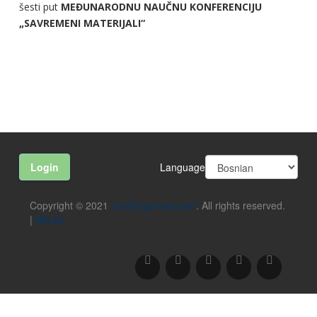
šesti put
MEĐUNARODNU NAUČNU KONFERENCIJU
„SAVREMENI MATERIJALI“
Language
Login
Copyright © 2021
confOrganiser.com
. All rights reserved.
|
BitLab